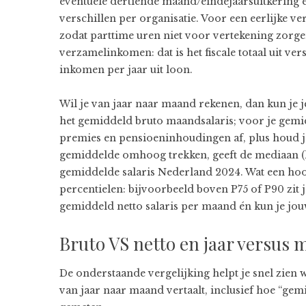
eventuele dertiende maand/eindejaarsuitkering 
verschillen per organisatie. Voor een eerlijke ve
zodat parttime uren niet voor vertekening zorg
verzamelinkomen: dat is het fiscale totaal uit ve
inkomen per jaar uit loon.
Wil je van jaar naar maand rekenen, dan kun je j
het gemiddeld bruto maandsalaris; voor je gemi
premies en pensioeninhoudingen af, plus houd j
gemiddelde omhoog trekken, geeft de mediaan (he
gemiddelde salaris Nederland 2024. Wat een hoog
percentielen: bijvoorbeeld boven P75 of P90 zit j
gemiddeld netto salaris per maand én kun je jouw
Bruto VS netto en jaar versus
De onderstaande vergelijking helpt je snel zien w
van jaar naar maand vertaalt, inclusief hoe “ge