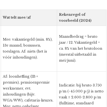
Rekenregel of
Wat telt mee/af
voorbeeld (2024)
Maandbedrag = bruto
Mee: vakantiegeld (min. 8%),
jaar / 12. Vakantiegeld =
13e maand, bonussen,
ca. 8% van het brutoloon
toeslagen. Af: niets (het is
(meestal uitbetaald in
vóór inhoudingen).
mei/juni).
Af: loonheffing (IB +
premies), pensioenpremie
Indicatie: bij bruto 3.750
werknemer, evt.
p/m (~45.000 p/j) is netto
inhoudingen (bijv.
vaak ± 2.600-2.800 p/m
WGA/WW), cafetaria-keuzes.
(fulltime, standaard
Mee: netto onbelaste