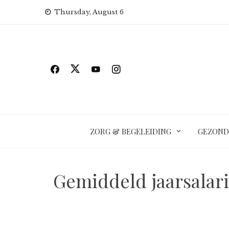
Skip
Thursday, August 6
to
content
ZORG & BEGELEIDING
GEZOND
Gemiddeld jaarsalaris