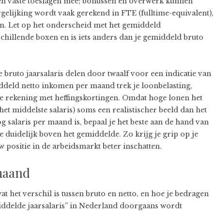
en vaste toeslagen mee; bonussen en overwerk kunnen
rgelijking wordt vaak gerekend in FTE (fulltime-equivalent),
en. Let op het onderscheid met het gemiddeld
rschillende boxen en is iets anders dan je gemiddeld bruto
e bruto jaarsalaris delen door twaalf voor een indicatie van
ddeld netto inkomen per maand trek je loonbelasting,
e rekening met heffingskortingen. Omdat hoge lonen het
t middelste salaris) soms een realistischer beeld dan het
 salaris per maand is, bepaal je het beste aan de hand van
e duidelijk boven het gemiddelde. Zo krijg je grip op je
 positie in de arbeidsmarkt beter inschatten.
 maand
at het verschil is tussen bruto en netto, en hoe je bedragen
middelde jaarsalaris” in Nederland doorgaans wordt